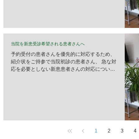
当院を新患受診希望される患者さんへ
予約受付の患者さんを優先的に対応するため、
紹介状をご持参で当院初診の患者さん、 急な対
応を必要としない新患患者さんの対応について
は、 10時30分～11時30分 または 16時～17時
の受診を勧めさせていただきます。 ご面倒をお
かけしますが、何卒ご了承ください。
2021.08.24 First post 2026.05.18 update
1
2
3
4