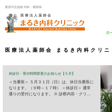
栗原市志波姫 内科・糖尿病
医 療 法 人 薬 師 会
ホ
医療法人薬師会 まるき内科クリ
休診日・受付時間変更のお知らせ【５月】
＜当番医＞ ５月３１日（日）は、休日当番医に
なります。（９時～１７時） ＜休診日＞ 通常
通りの受付になります。 ※ 診察内容・クリニ
ック情報 をご参照ください。 ※急な都合によ
り、休診情報を掲載できない場合がございます
ので、 予めご了承ください。 ＜受付時間変