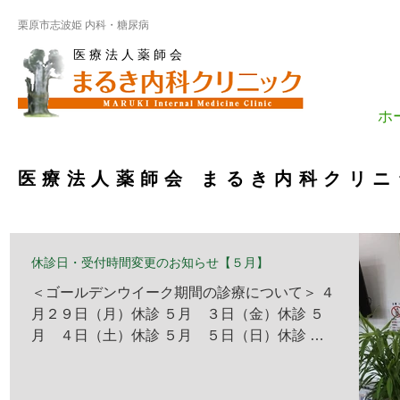
栗原市志波姫 内科・糖尿病
医 療 法 人 薬 師 会
ホ
医療法人薬師会 まるき内科クリ
休診日・受付時間変更のお知らせ【５月】
＜ゴールデンウイーク期間の診療について＞ ４
月２９日（月）休診 ５月 ３日（金）休診 ５
月 ４日（土）休診 ５月 ５日（日）休診 ５
月 ６日（月）休診 ＜休診日＞ 通常通りの受
付になります。 ※診察内容・クリニック情報を
ご参照ください。...