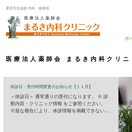
栗原市志波姫 内科・糖尿病
医 療 法 人 薬 師 会
ホ
医療法人薬師会 まるき内科クリ
休診日・受付時間変更のお知らせ【１１月】
＜休診日＞ 通常通りの受付になります。 ※ 診
察内容・クリニック情報 をご参照ください。
※急な都合により、休診情報を掲載できない場
合がございますので、 予めご了承くださ
い。 ＜受付時間変更＞ １１月１４日（木）受
付を１６時３０分で終了いたします。