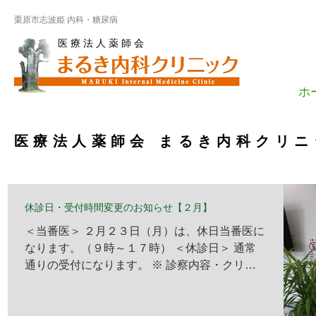
栗原市志波姫 内科・糖尿病
医 療 法 人 薬 師 会
ホ
医療法人薬師会 まるき内科クリ
休診日・受付時間変更のお知らせ【２月】
＜当番医＞ ２月２３日（月）は、休日当番医に
なります。（９時～１７時） ＜休診日＞ 通常
通りの受付になります。 ※ 診察内容・クリニ
ック情報 をご参照ください。 ※急な都合によ
り、休診情報を掲載できない場合がございます
ので、 予めご了承ください。 ＜受付時間変