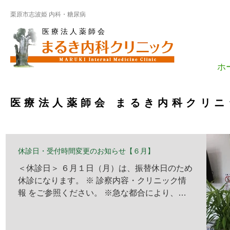
栗原市志波姫 内科・糖尿病
医 療 法 人 薬 師 会
ホ
医療法人薬師会 まるき内科クリ
休診日・受付時間変更のお知らせ【６月】
＜休診日＞ ６月１日（月）は、振替休日のため
休診になります。 ※ 診察内容・クリニック情
報 をご参照ください。 ※急な都合により、休
診情報を掲載できない場合がございますので、
予めご了承ください。 ＜受付時間変更＞ 通
常通りの受付になります。