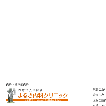
内科・糖尿病内科
院長ごあ
医 療 法 人 薬 師 会
診療内容
医院ご案
​ 交通・ア