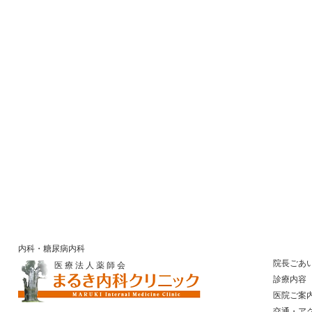
内科・糖尿病内科
院長ごあ
医 療 法 人 薬 師 会
診療内容
医院ご案
​ 交通・ア