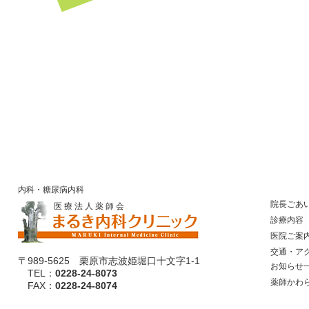
内科・糖尿病内科
院長ごあ
医 療 法 人 薬 師 会
診療内容
医院ご案
​ 交通・ア
〒989-5625 栗原市志波姫堀口十文字1-1
​ お知らせ
TEL：
0228-24-8073
​ 薬師かわ
​ FAX：
0228-24-8074