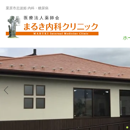
栗原市志波姫 内科・糖尿病
医 療 法 人 薬 師 会
ホ