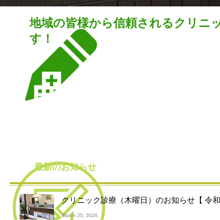
地域の皆様から信頼されるクリニ
す！
１．接遇を重視し、患者様の立場に立っ
２．地域のかかりつけクリニックとして
診療します。
３．糖尿病を中心とした生活習慣病につ
チーム医療で患者様をサポートしま
医院方針
４．他院への紹介を希望される患者様の
Clinic Policy
大切にします。
最新のお知らせ
クリニック診療（木曜日）のお知らせ【 令和8
March
25, 2026