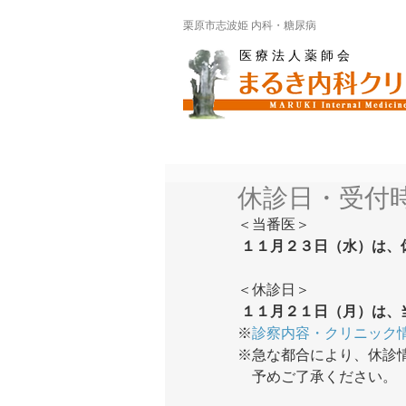
栗原市志波姫 内科・糖尿病
医 療 法 人 薬 師 会
休診日・受付
＜当番医＞
１１月２３日（水）は、
＜休診日＞
１１月２１日（月）は、
※
診察内容・クリニック
※急な都合により、休診
　予めご了承ください。