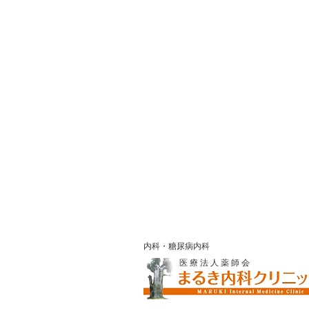
内科・糖尿病内科
医 療 法 人 薬 師 会