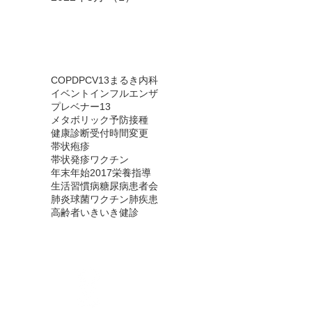
タグ
COPD
PCV13
まるき内科
イベント
インフルエンザ
プレベナー13
メタボリック
予防接種
健康診断
受付時間変更
帯状疱疹
帯状発疹ワクチン
年末年始2017
栄養指導
生活習慣病
糖尿病患者会
肺炎球菌ワクチン
肺疾患
高齢者いきいき健診