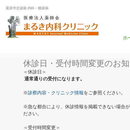
栗原市志波姫 内科・糖尿病
医 療 法 人 薬 師 会
ホ
休診日・受付時間変更のお知
＜休診日＞
通常通りの受付になります。
※
診察内容・クリニック情報
をご参照ください。
※急な都合により、休診情報を掲載できない場合が
ださい。
＜受付時間変更＞