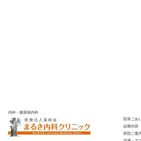
内科・糖尿病内科
院長ごあ
医 療 法 人 薬 師 会
診療内容
医院ご案
​ 交通・ア