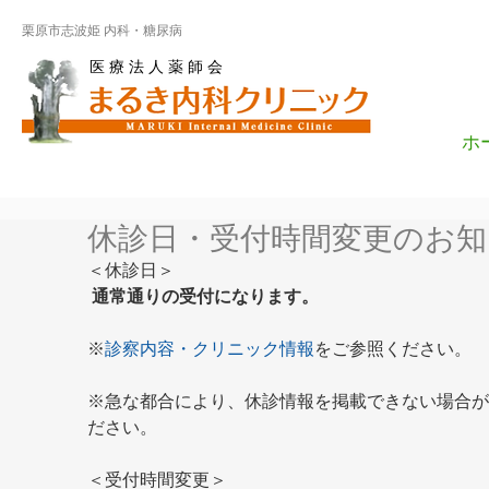
栗原市志波姫 内科・糖尿病
医 療 法 人 薬 師 会
ホ
休診日・受付時間変更のお知
＜休診日＞
通常通りの受付になります。
※
診察内容・クリニック情報
をご参照ください。
※急な都合により、休診情報を掲載できない場合が
ださい。
＜受付時間変更＞