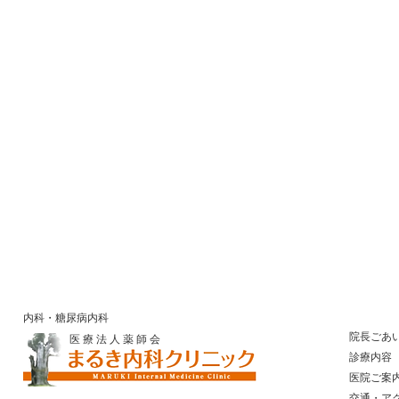
内科・糖尿病内科
院長ごあ
医 療 法 人 薬 師 会
診療内容
医院ご案
​ 交通・ア