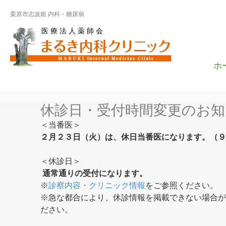
栗原市志波姫 内科・糖尿病
医 療 法 人 薬 師 会
ホ
休診日・受付時間変更のお知
＜当番医＞
２月２３日（火）は、休日当番医になります。（９
＜休診日＞
通常通りの受付になります。
※
診察内容・クリニック情報
をご参照ください。
※急な都合により、休診情報を掲載できない場合が
ださい。