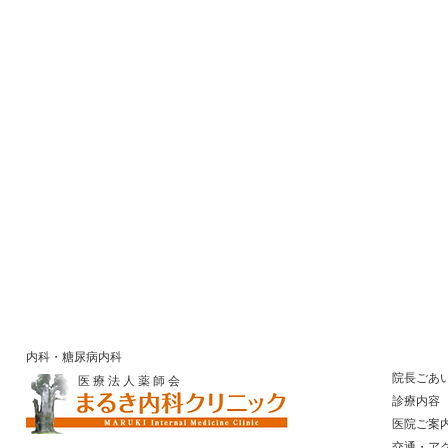
内科・糖尿病内科
院長ごあ
医 療 法 人 薬 師 会
診療内容
医院ご案
​ 交通・ア