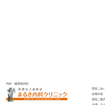
内科・糖尿病内科
院長ごあ
医 療 法 人 薬 師 会
診療内容
医院ご案
​ 交通・ア