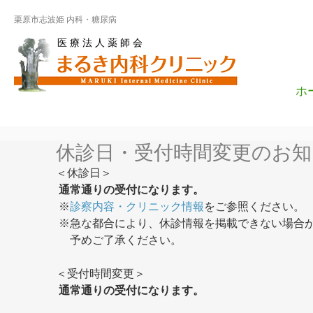
栗原市志波姫 内科・糖尿病
医 療 法 人 薬 師 会
ホ
休診日・受付時間変更のお知
＜休診日＞
通常通りの受付になります。
 ※
診察内容・クリニック情報
をご参照ください。
 ※急な都合により、休診情報を掲載できない場合
　 予めご了承ください。
＜受付時間変更＞
通常通りの受付になります。