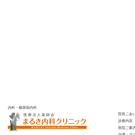
内科・糖尿病内科
院長ごあ
医 療 法 人 薬 師 会
診療内容
医院ご案
​ 交通・ア