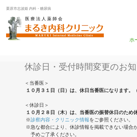
栗原市志波姫 内科・糖尿病
医 療 法 人 薬 師 会
ホ
休診日・受付時間変更のお知
＜当番医＞
１０月３１日（日）は、休日当番医になります。
＜休診日＞
１０月２８日（木）は、当番医の振替休日のため
 ※
診察内容・クリニック情報
をご参照ください。
 ※急な都合により、休診情報を掲載できない場合
　 予めご了承ください。